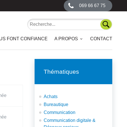
069 66 67 75
Recherche
Recherch
OUS FONT CONFIANCE
A PROPOS
CONTACT
Thématiques
mée
Achats
Bureautique
Communication
mée
Communication digitale &