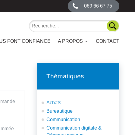
069 66 67 75
Recherche
Recherch
OUS FONT CONFIANCE
A PROPOS
CONTACT
Thématiques
emande
Achats
Bureautique
Communication
Communication digitale &
rammée