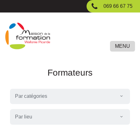
Passer
069 66 67 75
au
contenu
principal
MENU
Formateurs
Par catégories
Par lieu