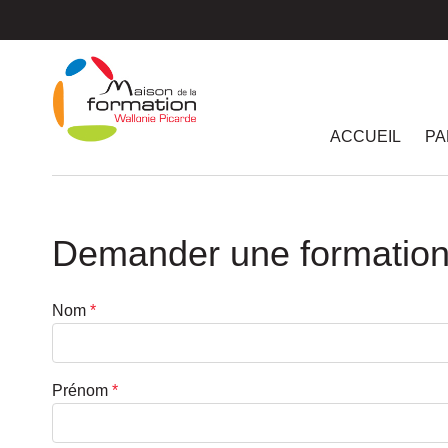
Passer
au
contenu
principal
ACCUEIL
PA
Demander une formatio
Nom
*
Prénom
*