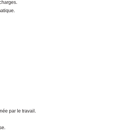
charges.
matique.
e par le travail.
se.