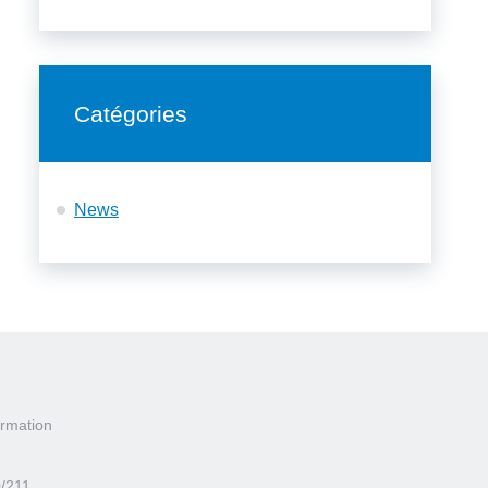
Catégories
News
rmation
0/211