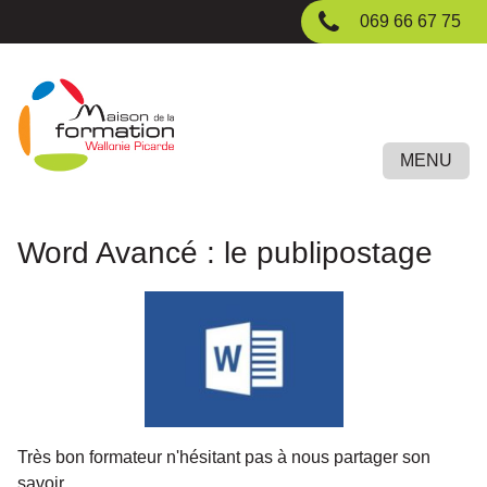
Passer
069 66 67 75
au
contenu
principal
MENU
Word Avancé : le publipostage
Très bon formateur n'hésitant pas à nous partager son
savoir.