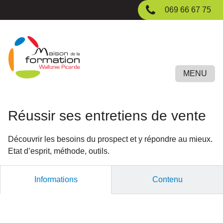
Passer
069 66 67 75
au
contenu
principal
MENU
Réussir ses entretiens de vente
Découvrir les besoins du prospect et y répondre au mieux.
Etat d’esprit, méthode, outils.
Informations
Contenu