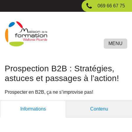
Passer
069 66 67 75
au
contenu
principal
MENU
Prospection B2B : Stratégies,
astuces et passages à l’action!
Prospecter en B2B, ça ne s’improvise pas!
Informations
Contenu