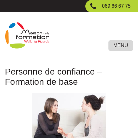
Passer
069 66 67 75
au
contenu
principal
MENU
Personne de confiance –
Formation de base