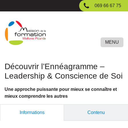
Passer
069 66 67 75
au
contenu
principal
MENU
Découvrir l’Ennéagramme –
Leadership & Conscience de Soi
Une approche puissante pour mieux se connaître et
mieux comprendre les autres
Informations
Contenu