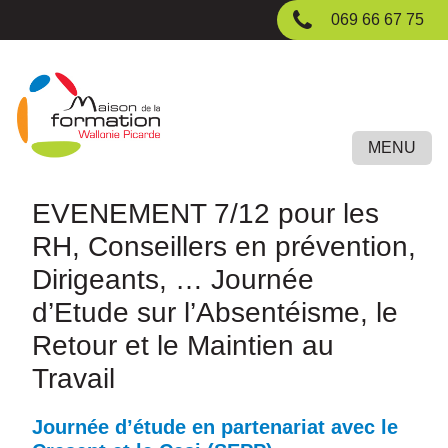
Passer
069 66 67 75
au
contenu
principal
MENU
EVENEMENT 7/12 pour les
RH, Conseillers en prévention,
Dirigeants, … Journée
d’Etude sur l’Absentéisme, le
Retour et le Maintien au
Travail
Journée d’étude en partenariat avec le