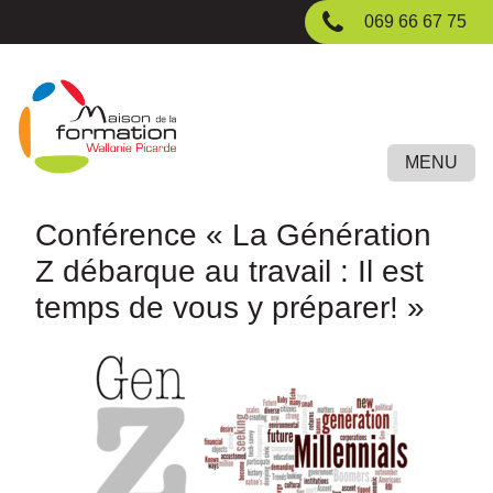
Passer
069 66 67 75
au
contenu
principal
MENU
Conférence « La Génération
Z débarque au travail : Il est
temps de vous y préparer! »