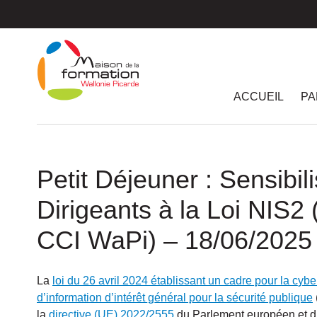
Passer
au
contenu
principal
ACCUEIL
PA
Petit Déjeuner : Sensibil
Dirigeants à la Loi NIS2
CCI WaPi) – 18/06/2025
La
loi du 26 avril 2024 établissant un cadre pour la cy
d’information d’intérêt général pour la sécurité publique
la
directive (UE) 2022/2555
du Parlement européen et d