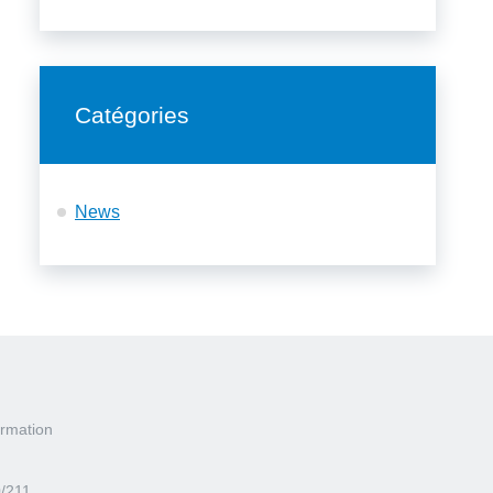
Catégories
News
rmation
0/211