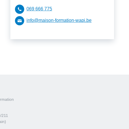
069 666 775
info@maison-formation-wapi.be
rmation
0/211
ain)