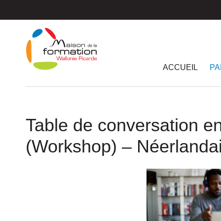
Passer
au
contenu
principal
ACCUEIL
PA
Table de conversation en
(Workshop) – Néerlanda