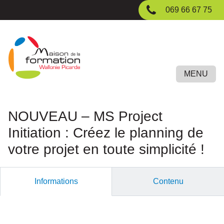
Passer
069 66 67 75
au
contenu
principal
MENU
NOUVEAU – MS Project
Initiation : Créez le planning de
votre projet en toute simplicité !
Informations
Contenu