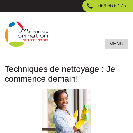
Passer
069 66 67 75
au
contenu
principal
MENU
Techniques de nettoyage : Je
commence demain!