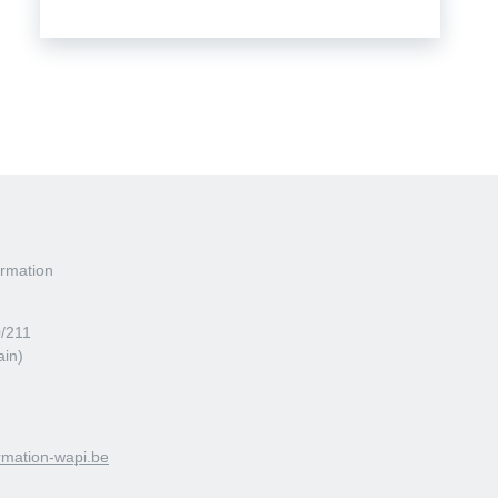
rmation
0/211
ain)
mation-wapi.be