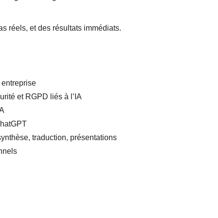
as réels, et des résultats immédiats.
 entreprise
curité et RGPD liés à l’IA
IA
 ChatGPT
synthèse, traduction, présentations
nnels