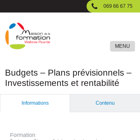
Passer
069 66 67 75
au
contenu
principal
MENU
Budgets – Plans prévisionnels –
Investissements et rentabilité
Informations
Contenu
Formation